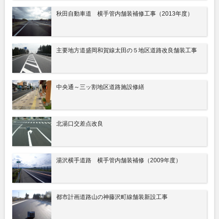
秋田自動車道 横手管内舗装補修工事（2013年度）
主要地方道盛岡和賀線太田の５地区道路改良舗装工事
中央通～三ッ割地区道路施設修繕
北湯口交差点改良
湯沢横手道路 横手管内舗装補修（2009年度）
都市計画道路山の神藤沢町線舗装新設工事