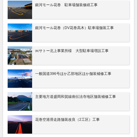
銀河モール花巻 駐車場舗装修繕工事
銀河モール花巻（DV花巻高木）駐車場舗装工事
㈱サトー北上事業所様 大型駐車場増設工事
一般国道396号ほか乙部地区ほか舗装補修工事
主要地方道盛岡和賀線南伝法寺地区舗装補修工事
花巻空港滑走路舗装改良（2工区）工事