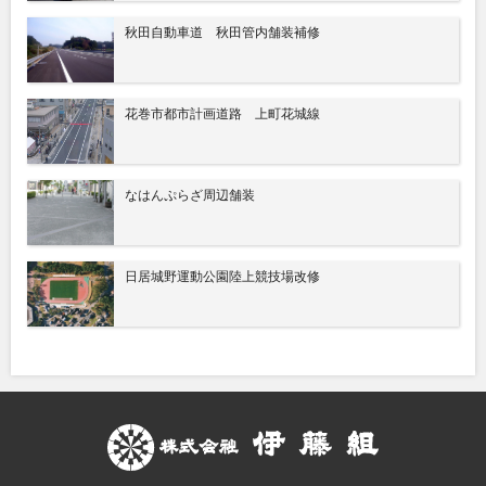
秋田自動車道 秋田管内舗装補修
花巻市都市計画道路 上町花城線
なはんぷらざ周辺舗装
日居城野運動公園陸上競技場改修