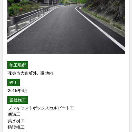
施工場所
花巻市大迫町外川目地内
竣工
2015年6月
当社施工
プレキャストボックスカルバート工
側溝工
集水桝工
防護柵工