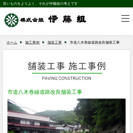
良いものをよりよく、それが伊藤組の考えです
togg
navi
ホーム
施工事例
舗装工事
市道八木巻線道路改良舗装工事
市道八木巻線道路改良舗装工事