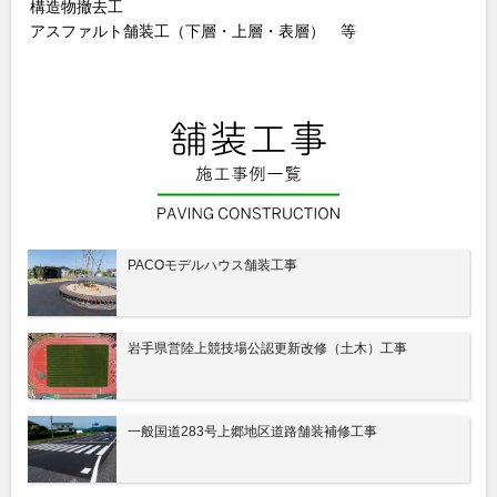
構造物撤去工
アスファルト舗装工（下層・上層・表層） 等
PACOモデルハウス舗装工事
岩手県営陸上競技場公認更新改修（土木）工事
一般国道283号上郷地区道路舗装補修工事