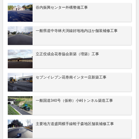
谷内振興センター外構整備工事
一般県道中寺林犬渕線好地地内ほか舗装補修工事
立正佼成会花巻協会新築（増築）工事
セブンイレブン花巻南インター店新築工事
一般国道340号（仮称）小峠トンネル築造工事
主要地方道盛岡横手線蛭子森地区舗装補修工事