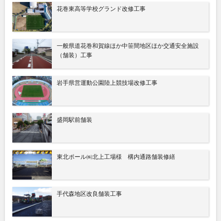
花巻東高等学校グランド改修工事
一般県道花巻和賀線ほか中笹間地区ほか交通安全施設
（舗装）工事
岩手県営運動公園陸上競技場改修工事
盛岡駅前舗装
東北ポール㈱北上工場様 構内通路舗装修繕
手代森地区改良舗装工事