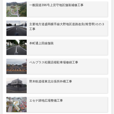
一般国道396号上宮守地区舗装補修工事
主要地方道盛岡横手線大野地区道路改良(堆雪帯)その３
工事
本町通上田線舗装
ベルプラス松園店様駐車場修繕工事
野木軌道様東北出張所外構工事
エセナ跡地広場整備工事