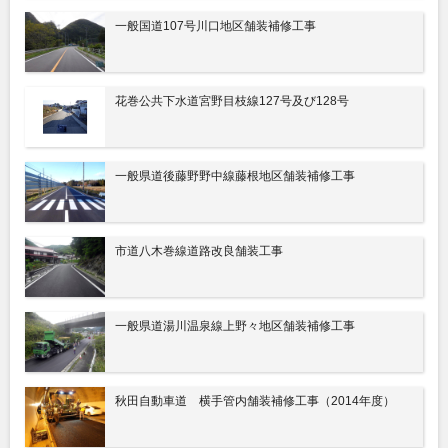
一般国道107号川口地区舗装補修工事
花巻公共下水道宮野目枝線127号及び128号
一般県道後藤野野中線藤根地区舗装補修工事
市道八木巻線道路改良舗装工事
一般県道湯川温泉線上野々地区舗装補修工事
秋田自動車道 横手管内舗装補修工事（2014年度）