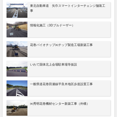
東北自動車道 矢巾スマートインターチェンジ舗装工
事
情報化施工（3Dブルドーザー）
花巻バイオチップ㈱チップ製造工場新築工事
いわて国体北上会場駐車場等仮設
一般県道花巻田瀬線平良木地区歩道設置工事
㈱秀明花巻機材センター新築工事（外構）