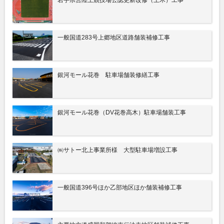
岩手県営陸上競技場公認更新改修（土木）工事
一般国道283号上郷地区道路舗装補修工事
銀河モール花巻 駐車場舗装修繕工事
銀河モール花巻（DV花巻高木）駐車場舗装工事
㈱サトー北上事業所様 大型駐車場増設工事
一般国道396号ほか乙部地区ほか舗装補修工事