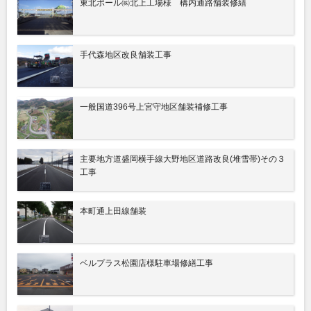
東北ポール㈱北上工場様 構内通路舗装修繕
手代森地区改良舗装工事
一般国道396号上宮守地区舗装補修工事
主要地方道盛岡横手線大野地区道路改良(堆雪帯)その３
工事
本町通上田線舗装
ベルプラス松園店様駐車場修繕工事