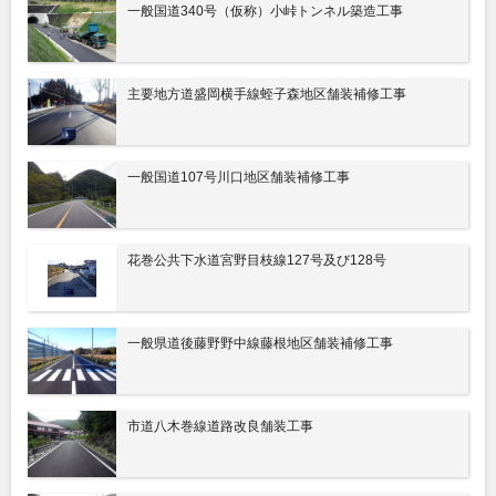
一般国道340号（仮称）小峠トンネル築造工事
主要地方道盛岡横手線蛭子森地区舗装補修工事
一般国道107号川口地区舗装補修工事
花巻公共下水道宮野目枝線127号及び128号
一般県道後藤野野中線藤根地区舗装補修工事
市道八木巻線道路改良舗装工事