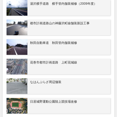
湯沢横手道路 横手管内舗装補修（2009年度）
都市計画道路山の神藤沢町線舗装新設工事
秋田自動車道 秋田管内舗装補修
花巻市都市計画道路 上町花城線
なはんぷらざ周辺舗装
日居城野運動公園陸上競技場改修