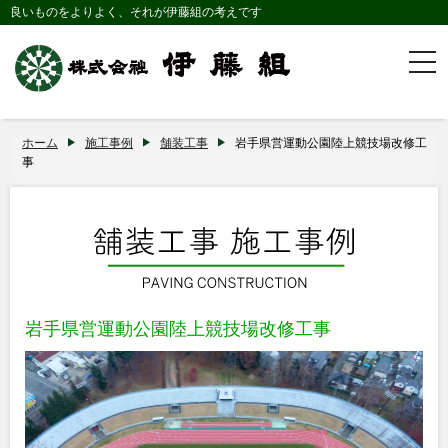
良いものをよりよく、それが伊藤組の考えです
togg
navi
ホーム
施工事例
舗装工事
岩手県営運動公園陸上競技場改修工
事
岩手県営運動公園陸上競技場改修工事