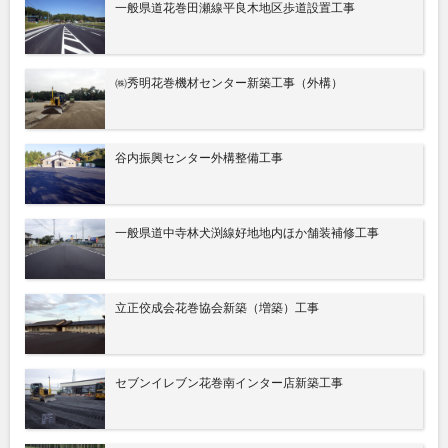
一般県道花巻田瀬線平良木地区歩道設置工事
㈱秀明花巻機材センター新築工事（外構）
谷内振興センター外構整備工事
一般県道中寺林犬渕線好地地内ほか舗装補修工事
立正佼成会花巻協会新築（増築）工事
セブンイレブン花巻南インター店新築工事