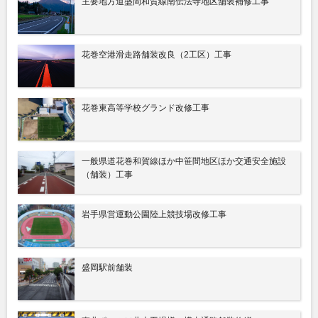
主要地方道盛岡和賀線南伝法寺地区舗装補修工事
花巻空港滑走路舗装改良（2工区）工事
花巻東高等学校グランド改修工事
一般県道花巻和賀線ほか中笹間地区ほか交通安全施設
（舗装）工事
岩手県営運動公園陸上競技場改修工事
盛岡駅前舗装