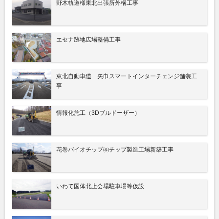
野木軌道様東北出張所外構工事
エセナ跡地広場整備工事
東北自動車道 矢巾スマートインターチェンジ舗装工
事
情報化施工（3Dブルドーザー）
花巻バイオチップ㈱チップ製造工場新築工事
いわて国体北上会場駐車場等仮設