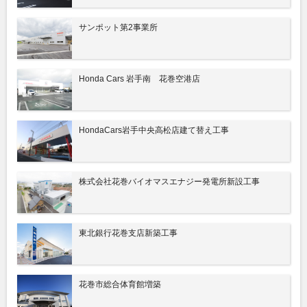
サンポット第2事業所
Honda Cars 岩手南 花巻空港店
HondaCars岩手中央高松店建て替え工事
株式会社花巻バイオマスエナジー発電所新設工事
東北銀行花巻支店新築工事
花巻市総合体育館増築