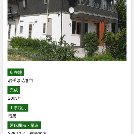
所在地
岩手県花巻市
完成
2009年
工事種別
増築
延床面積・構造
236.12㎡ 在来木造