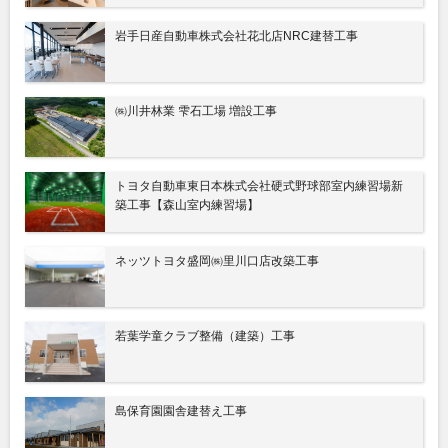
岩手日産自動車株式会社花北店NRC建替工事
㈱川井林業 雫石工場 増設工事
トヨタ自動車東日本株式会社硬式野球部室内練習場新
築工事
【森山室内練習場】
ネッツトヨタ盛岡㈱里川口店改築工事
若葉学童クラブ整備（建築）工事
島保育園園舎建替え工事