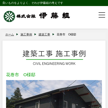
良いものをよりよく、それが伊藤組の考えです
togg
navi
ホーム
施工事例
建築工事
花巻市 O様邸
花巻市 O様邸