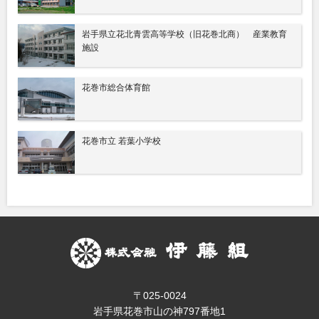
岩手県立花北青雲高等学校（旧花巻北商） 産業教育
施設
花巻市総合体育館
花巻市立 若葉小学校
〒025-0024
岩手県花巻市山の神797番地1