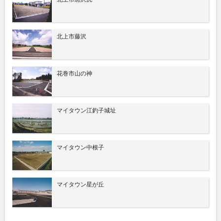
北上市藤沢
花巻市山の神
マイタウン江釣子城址
マイタウン中根子
マイタウン星が丘