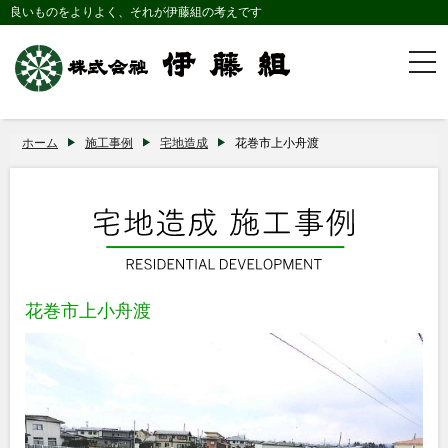
良いものをよりよく、それが伊藤組の考えです
togg
navi
ホーム
施工事例
宅地造成
花巻市上小舟渡
花巻市上小舟渡