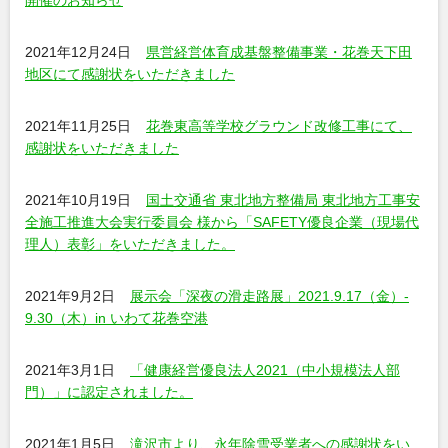
開催のお知らせ
2021年12月24日
県営経営体育成基盤整備事業・花巻天下田
地区にて感謝状をいただきました
2021年11月25日
花巻東高等学校グラウンド改修工事にて、
感謝状をいただきました
2021年10月19日
国土交通省 東北地方整備局 東北地方工事安
全施工推進大会実行委員会 様から「SAFETY優良企業（現場代
理人）表彰」をいただきました。
2021年9月2日
展示会「深夜の滑走路展」2021.9.17（金）-
9.30（木）in いわて花巻空港
2021年3月1日
「健康経営優良法人2021（中小規模法人部
門）」に認定されました。
2021年1月5日
滝沢市より、永年除雪受業者への感謝状をい